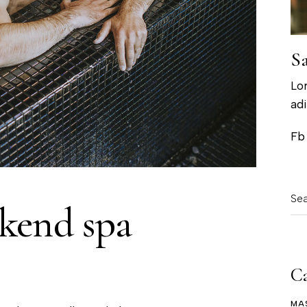
Sa
Lo
adi
Fb
kend spa
Ca
MA