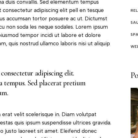
na duis convallis. Sed elementum tempus
 consectetur adipiscing elit pell en tesque
RE
uctus accumsan tortor posuere ac ut. Dictumst
SA
rcu non soda les neque sodales. Lorem ipsum
 eiusmod tempor incidi ut labore et dolore
SP
, quis nostrud ullamco laboris nisi ut aliquip
WE
onsectetur adipiscing elit.
Po
lla tempus. Sed placerat pretium
um.
erat velit scelerisque in. Diam volutpat
stas quis ipsum suspendisse ultrices gravida.
o justo laoreet sit amet. Eleifend donec