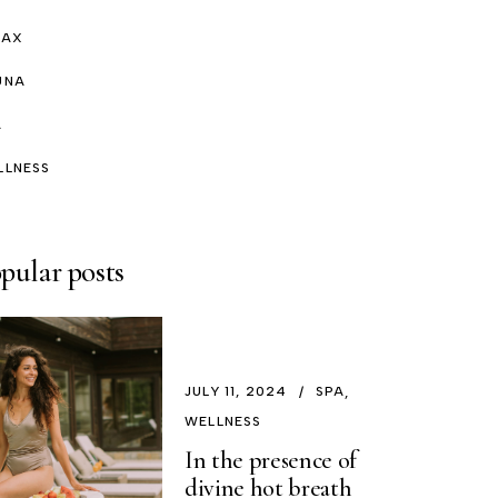
LAX
UNA
A
LLNESS
pular posts
JULY 11, 2024
SPA
WELLNESS
In the presence of
divine hot breath