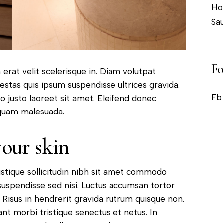
Ho
Sa
Fo
erat velit scelerisque in. Diam volutpat
stas quis ipsum suspendisse ultrices gravida.
Fb
o justo laoreet sit amet. Eleifend donec
iquam malesuada.
your skin
ristique sollicitudin nibh sit amet commodo
e suspendisse sed nisi. Luctus accumsan tortor
Risus in hendrerit gravida rutrum quisque non.
nt morbi tristique senectus et netus. In