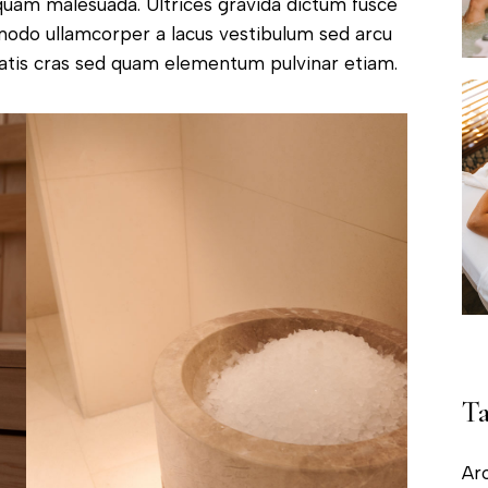
iquam malesuada. Ultrices gravida dictum fusce
mmodo ullamcorper a lacus vestibulum sed arcu
atis cras sed quam elementum pulvinar etiam.
Ta
Ar